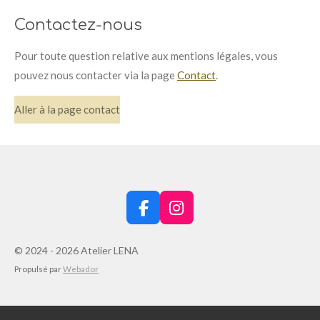
Contactez-nous
Pour toute question relative aux mentions légales, vous
pouvez nous contacter via la page
Contact
.
Aller à la page contact
F
I
a
n
c
s
© 2024 - 2026 Atelier LENA
e
t
Propulsé par
Webador
b
a
o
g
o
r